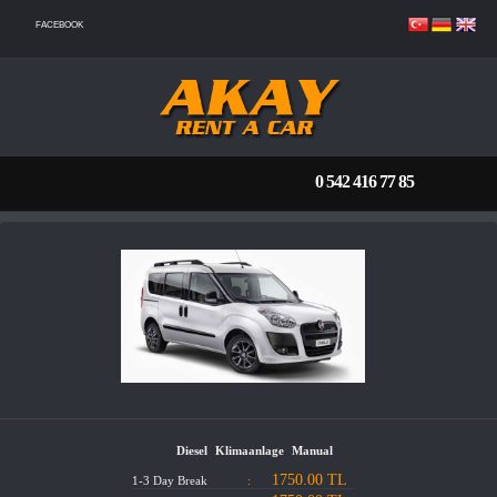
FACEBOOK
0 542 416 77 85
NACH HAUSE
PREISLISTE
ÜBERTRAGEN
MIETBEDINGUNGEN
Diesel
Klimaanlage
Manual
WIR ÜBER UNS
1750.00 TL
1-3 Day Break
: