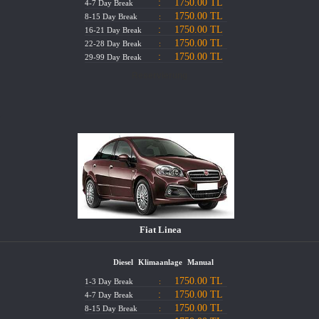
:
1750.00 TL
4-7 Day Break
KOMMUNIKATION
1750.00 TL
8-15 Day Break
:
:
1750.00 TL
16-21 Day Break
1750.00 TL
22-28 Day Break
:
:
1750.00 TL
29-99 Day Break
Fiat Linea
Diesel
Klimaanlage
Manual
1750.00 TL
1-3 Day Break
:
:
1750.00 TL
4-7 Day Break
1750.00 TL
8-15 Day Break
: